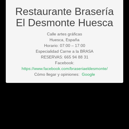
Restaurante Brasería
El Desmonte Huesca
Calle artes gráficas
Huesca, España
Horario: 07:00 – 17:00
Especialidad Carne a la BRASA
RESERVAS: 665 94 88 31
Facebook:
https://www.facebook.com/braseriaeldesmonte/
Cómo llegar y opiniones:
Google